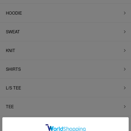
HOODIE
SWEAT
KNIT
SHIRTS
L/S TEE
TEE
DENIM PANTS