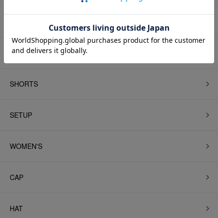
SWEAT PANTS
OTHER PANTS
SHORTS
SETUP
WOMEN'S
CAP
HAT