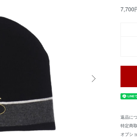
7,70
返品に
特定商
オプシ