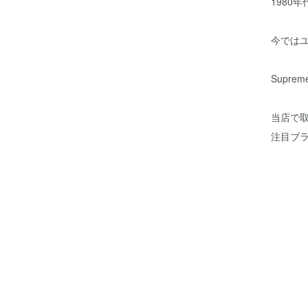
1980
今では
Supre
当店で
注目ブ