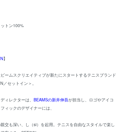
ットン100%
NN
】
社ビームスクリエイティブが新たにスタートするテニスブランド
INN／セットイン＞。
ドディレクターは、
BEAMSの新井伸吾
が担当し、ロゴやアイコ
ラフィックのデザイナーには、
親交も深い、し（si）を起用。テニスを自由なスタイルで楽し