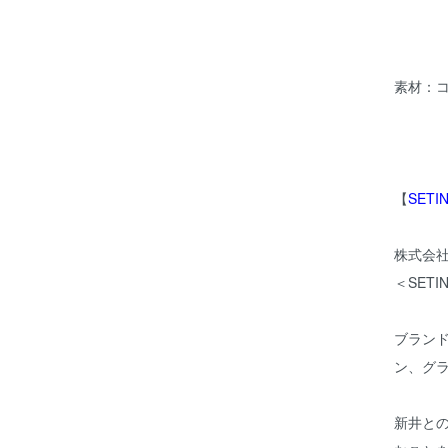
素材：コ
【
SETI
株式会
＜SET
ブラン
ン、グ
新井との