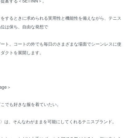
提案する＜SETINN＞。
ツをするときに求められる実用性と機能性を備えながら、テニス
品位は保ち、自由な発想で
デート。コートの外でも毎日のさまざまな場面でシーンレスに使
ロダクトを展開します。
age＞
どこでも好きな服を着ていたい。
inn〉は、そんなわがままを可能にしてくれるテニスブランド。