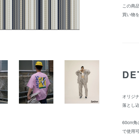
この商
買い物
DE
オリジ
落とし
60cm
で使用