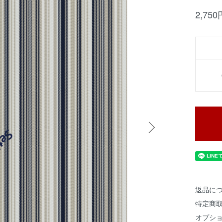
2,75
返品に
特定商
オプシ