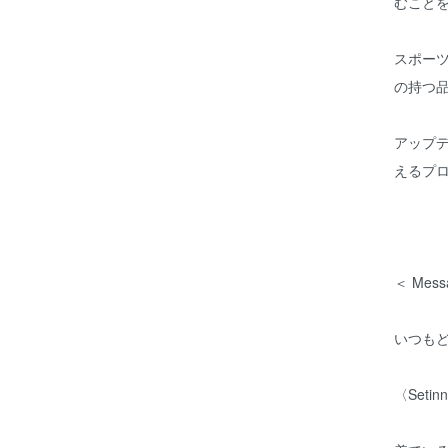
むことを
スポー
の持つ
アップ
えるプ
＜ Mess
いつも
〈Set