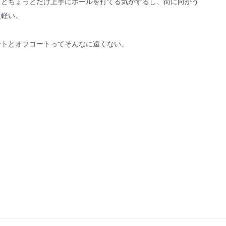
るとちょっとだけ上手にボールを打てる気がするし、街に向かう
は軽い。
ートとオフコートってそんなに遠くない。