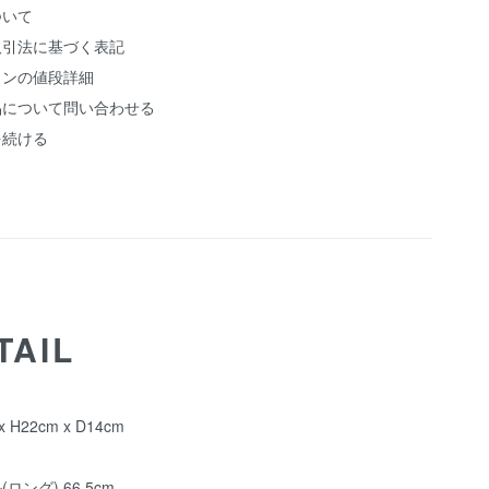
ついて
取引法に基づく表記
ョンの値段詳細
品について問い合わせる
を続ける
TAIL
x H22cm x D14cm
ロング) 66.5cm