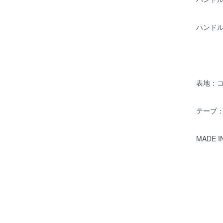
ハンドル(
表地：コ
テープ：
MADE I