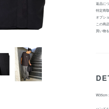
返品に
特定商
オプシ
この商
買い物
DE
W35cm 
ハンドル(