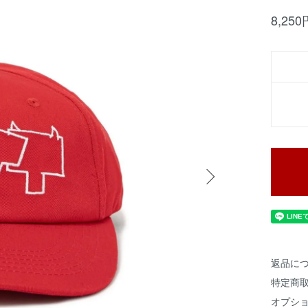
8,25
返品に
特定商
オプシ