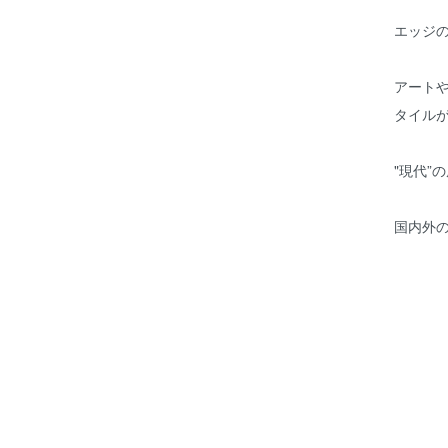
エッジ
アート
タイル
"現代”
国内外