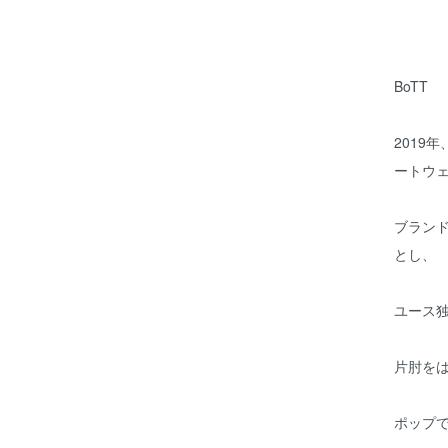
BoTT
2019
ートウ
ブランド名
とし、
ユース
片肘を
ポップ