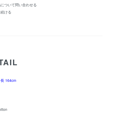
品について問い合わせる
を続ける
TAIL
 164cm
tton