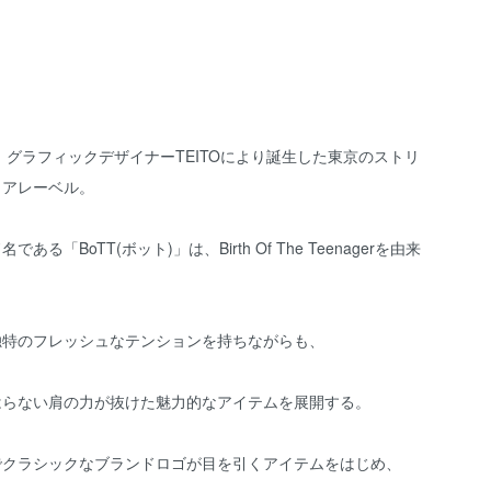
年、グラフィックデザイナーTEITOにより誕生した東京のストリ
ェアレーベル。
である「BoTT(ボット)」は、Birth Of The Teenagerを由来
独特のフレッシュなテンションを持ちながらも、
はらない肩の力が抜けた魅力的なアイテムを展開する。
でクラシックなブランドロゴが目を引くアイテムをはじめ、