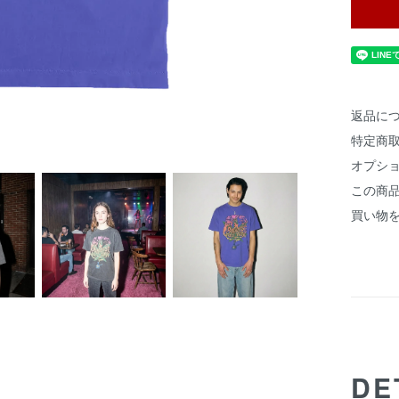
返品に
特定商
オプシ
この商
買い物
DE