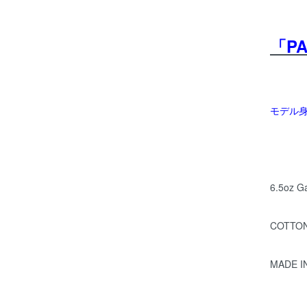
「P
モデル身長
6.5oz G
COTTON
MADE I