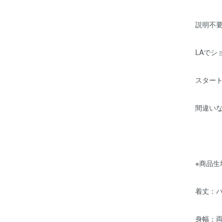
説明不要
LAでシ
スター
間違い
※商品生
着丈：
身幅：