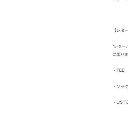
【レタ
*レター
に限り
・TEE
・ソッ
・L/S 