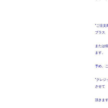
*ご注
プラス
または
ます。
予め、
*クレ
させて
頂きま