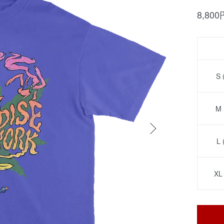
8,80
S
M
L
XL