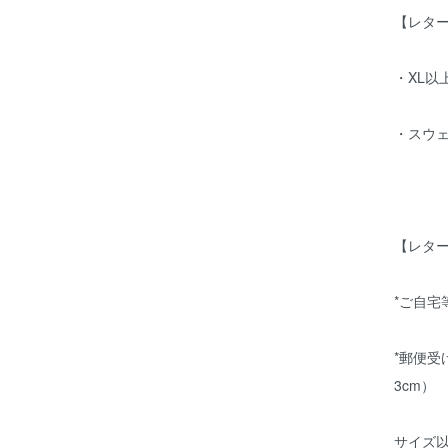
【レタ
・XL以上
・スウ
【レタ
*ご自
*郵便受
3cm）
サイズ