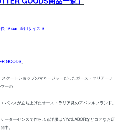
UTTER GOODS商品一覧」
 164cm 着用サイズ S
ER GOODS
」
年、スケートショップのマネージャーだったガース・マリアーノ
ルマーの
・エバンスが立ち上げたオーストラリア発のアパレルブランド。
ケーターセンスで作られる洋服はNYのLABORなどコアなお店
展開中。