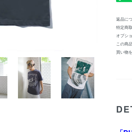
返品に
特定商
オプシ
この商
買い物
DE