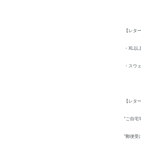
【レタ
・XL以上
・スウ
【レタ
*ご自
*郵便受