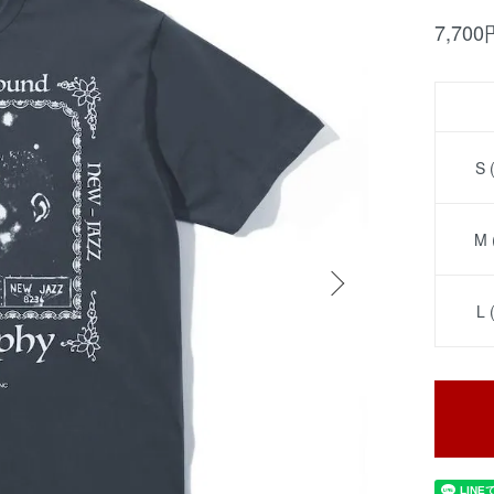
7,70
S
M
L