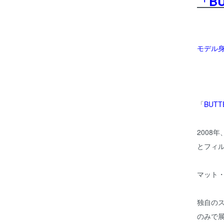
「B
モデル身長
「
BUTT
2008
とフィ
マット
独自のス
のみで