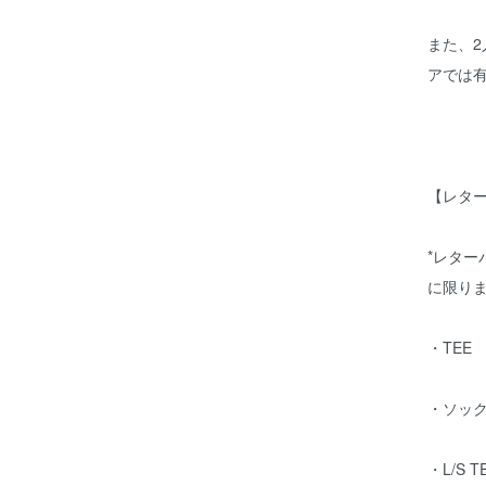
また、2
アでは
【レタ
*レター
に限り
・TEE
・ソッ
・L/S 