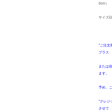
3cm）
サイズ
*ご注
プラス
または
ます。
予め、
*クレ
させて