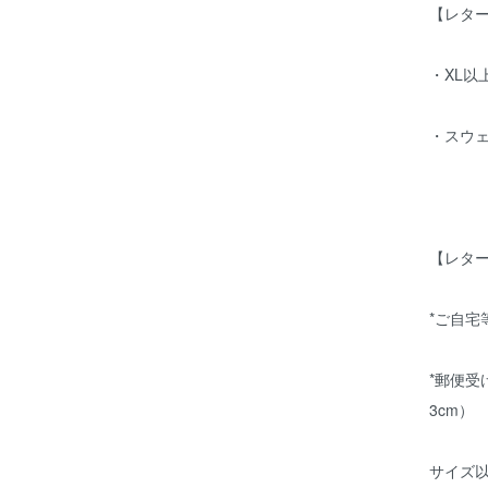
【レタ
・XL以上
・スウ
【レタ
*ご自
*郵便受
3cm）
サイズ