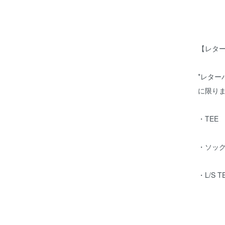
【レタ
*レター
に限り
・TEE
・ソッ
・L/S 