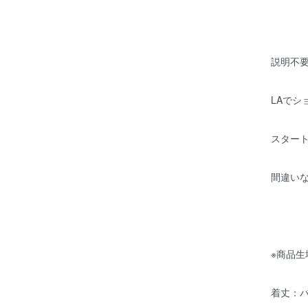
説明不要
LAでシ
スター
間違い
※商品生
着丈：