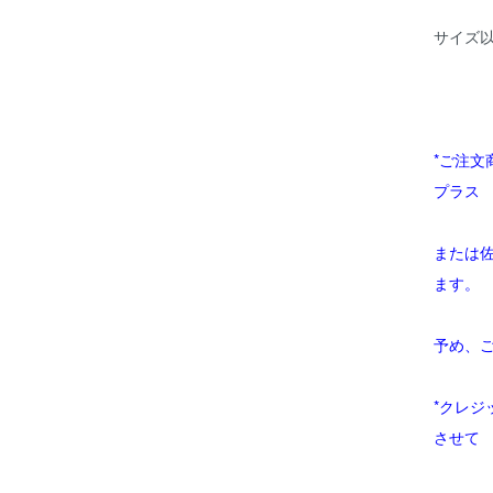
サイズ
*ご注
プラス
または
ます。
予め、
*クレ
させて