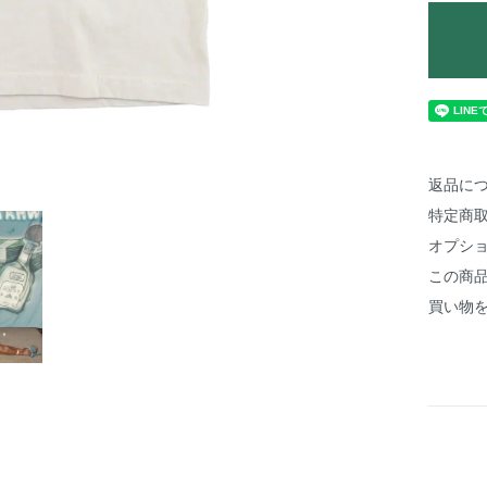
返品に
特定商
オプシ
この商
買い物