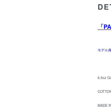
DE
「P
モデル身長
6.5oz G
COTTON
MADE I