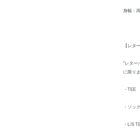
身幅：
【レタ
*レター
に限り
・TEE
・ソッ
・L/S 