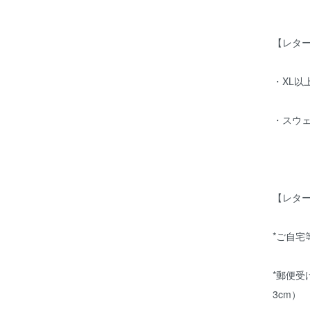
【レタ
・XL以上
・スウ
【レタ
*ご自
*郵便受
3cm）