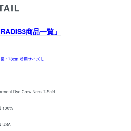
TAIL
ARADIS3商品一覧」
 178cm 着用サイズ L
arment Dye Crew Neck T-Shirt
 100%
N USA