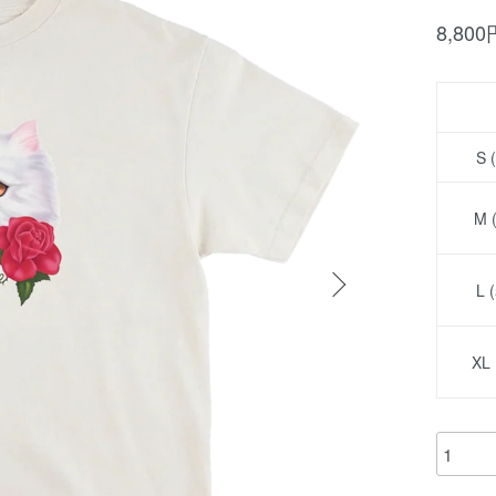
8,80
S 
M 
L
XL