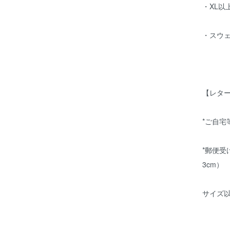
・XL以上
・スウ
【レタ
*ご自
*郵便受
3cm）
サイズ