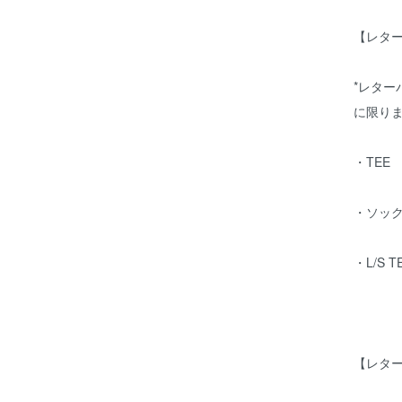
【レタ
*レター
に限り
・TEE
・ソッ
・L/S 
【レタ