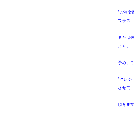
*ご注
プラス
または
ます。
予め、
*クレ
させて
頂きま