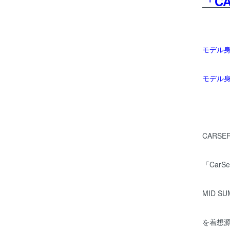
「C
モデル身長
モデル身長
CARSER
「
CarSe
MID SU
を着想