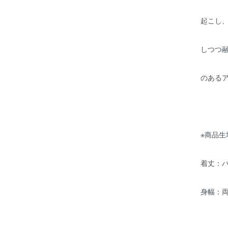
起こし、
しつつ
のある
※商品生
着丈：
身幅：